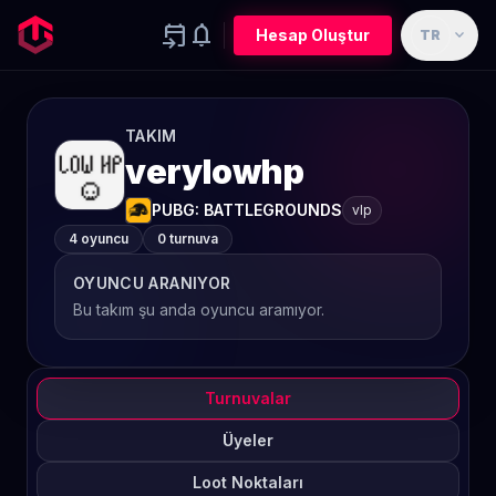
event_upcoming
notifications
expand_more
Hesap Oluştur
TR
TAKIM
verylowhp
PUBG: BATTLEGROUNDS
vlp
4 oyuncu
0 turnuva
OYUNCU ARANIYOR
Bu takım şu anda oyuncu aramıyor.
Turnuvalar
Üyeler
Loot Noktaları