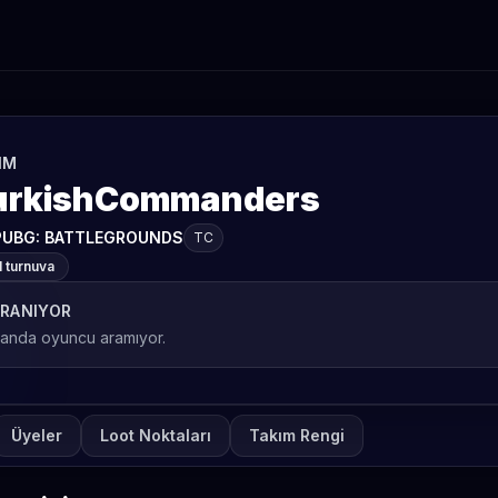
IM
urkishCommanders
PUBG: BATTLEGROUNDS
TC
1 turnuva
RANIYOR
 anda oyuncu aramıyor.
Üyeler
Loot Noktaları
Takım Rengi