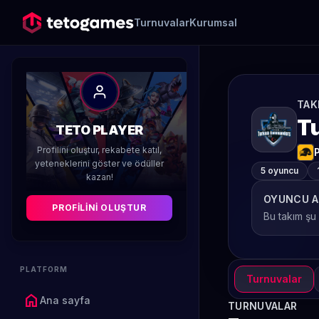
Turnuvalar
Kurumsal
TAK
T
TETO PLAYER
Profilini oluştur, rekabete katıl,
yeteneklerini göster ve ödüller
5 oyuncu
kazan!
OYUNCU A
PROFILINI OLUŞTUR
Bu takım şu
PLATFORM
Turnuvalar
home
Ana sayfa
TURNUVALAR