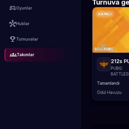
Turnuva ge
sports_esports
Oyunlar
KAPALI
hub
Hublar
emoji_events
Turnuvalar
groups
Takımlar
PUBG:
BATTLE
Tamamlandı
Ödül Havuzu