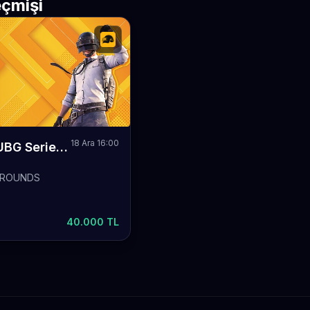
çmişi
18 Ara 16:00
212s PUBG Series Season 2
GROUNDS
40.000 TL