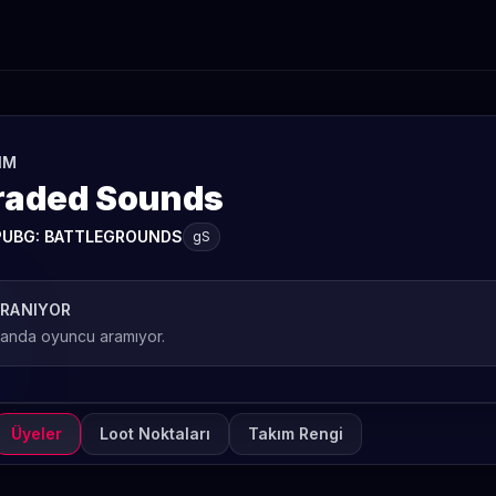
IM
raded Sounds
PUBG: BATTLEGROUNDS
gS
RANIYOR
 anda oyuncu aramıyor.
Üyeler
Loot Noktaları
Takım Rengi