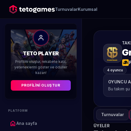
Turnuvalar
Kurumsal
TAK
G
TETO PLAYER
Profilini oluştur, rekabete katıl,
yeteneklerini göster ve ödüller
4 oyuncu
kazan!
OYUNCU A
PROFILINI OLUŞTUR
Bu takım şu
PLATFORM
Turnuvalar
home
Ana sayfa
ÜYELER