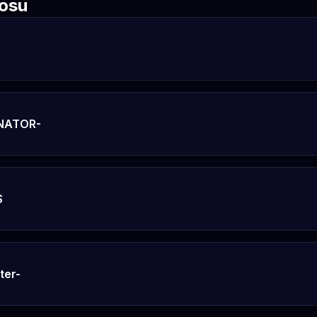
rosu
NATOR-
S
ter-