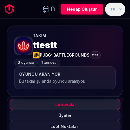
event_upcoming
notifications
expand_more
Hesap Oluştur
TR
TAKIM
ttestt
PUBG: BATTLEGROUNDS
ttet
2 oyuncu
1 turnuva
OYUNCU ARANIYOR
Bu takım şu anda oyuncu aramıyor.
Turnuvalar
Üyeler
Loot Noktaları