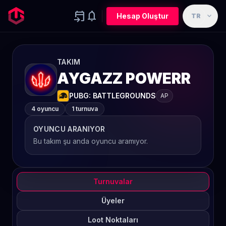
event_upcoming
notifications
expand_more
Hesap Oluştur
TR
TAKIM
AYGAZZ POWERR
PUBG: BATTLEGROUNDS
AP
4 oyuncu
1 turnuva
OYUNCU ARANIYOR
Bu takım şu anda oyuncu aramıyor.
Turnuvalar
Üyeler
Loot Noktaları