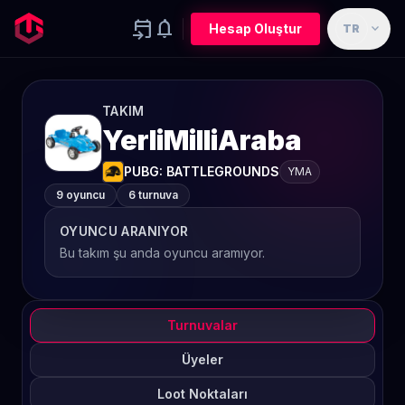
event_upcoming
notifications
expand_more
Hesap Oluştur
TR
TAKIM
YerliMilliAraba
PUBG: BATTLEGROUNDS
YMA
9 oyuncu
6 turnuva
OYUNCU ARANIYOR
Bu takım şu anda oyuncu aramıyor.
Turnuvalar
Üyeler
Loot Noktaları