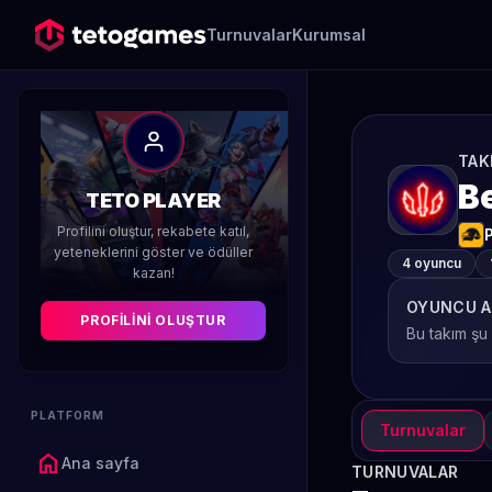
Turnuvalar
Kurumsal
TAK
B
TETO PLAYER
Profilini oluştur, rekabete katıl,
yeteneklerini göster ve ödüller
4 oyuncu
kazan!
OYUNCU A
PROFILINI OLUŞTUR
Bu takım şu
PLATFORM
Turnuvalar
home
Ana sayfa
TURNUVALAR