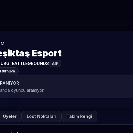
IM
eşiktaş Esport
PUBG: BATTLEGROUNDS
BJK
1 turnuva
RANIYOR
 anda oyuncu aramıyor.
Üyeler
Loot Noktaları
Takım Rengi