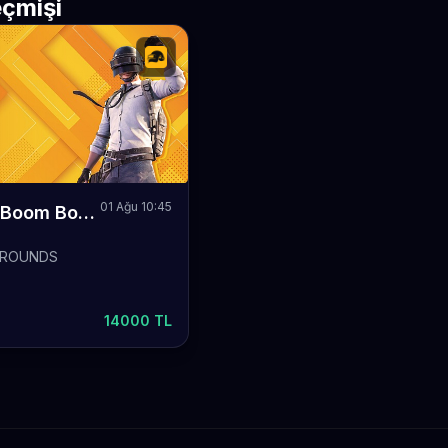
çmişi
01 Ağu 10:45
Algida Boom Boom PUBG Yaz Kupası
GROUNDS
14000 TL