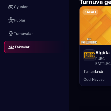
Turnuva ge
sports_esports
Oyunlar
KAPALI
hub
Hublar
emoji_events
Turnuvalar
groups
Takımlar
PUBG:
BATTLE
Tamamlandı
Ödül Havuzu