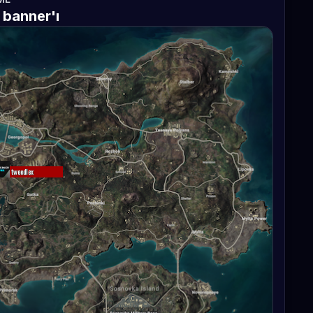
 banner'ı
tweedlex