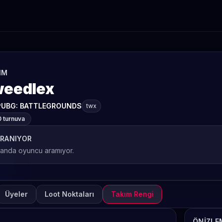
IM
weedlex
PUBG: BATTLEGROUNDS
twx
0 turnuva
RANIYOR
 anda oyuncu aramıyor.
Üyeler
Loot Noktaları
Takım Rengi
ÖNIZLE