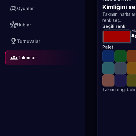
Kimliğini s
sports_esports
Oyunlar
Takımını haritala
renk seç.
hub
Hublar
Seçili renk
Me
#
emoji_events
Turnuvalar
Palet
groups
Takımlar
Takım rengi belir