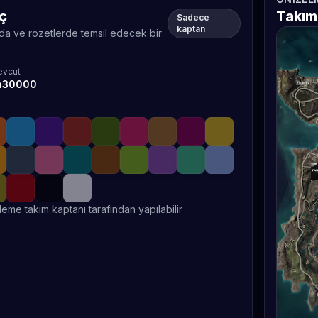
eç
Takım
Sadece
kaptan
rda ve rozetlerde temsil edecek bir
vcut
a30000
leme takım kaptanı tarafından yapılabilir