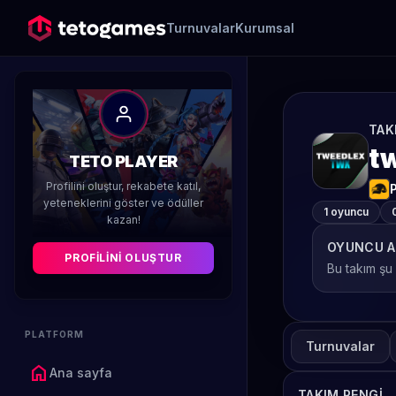
Turnuvalar
Kurumsal
TAK
t
TETO PLAYER
Profilini oluştur, rekabete katıl,
yeteneklerini göster ve ödüller
1 oyuncu
kazan!
OYUNCU A
PROFILINI OLUŞTUR
Bu takım şu
PLATFORM
Turnuvalar
home
Ana sayfa
TAKIM RENGI