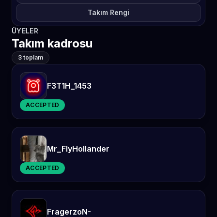
Takım Rengi
ÜYELER
Takım kadrosu
3 toplam
F3T1H_1453
ACCEPTED
Mr_FlyHollander
ACCEPTED
FragerzoN-