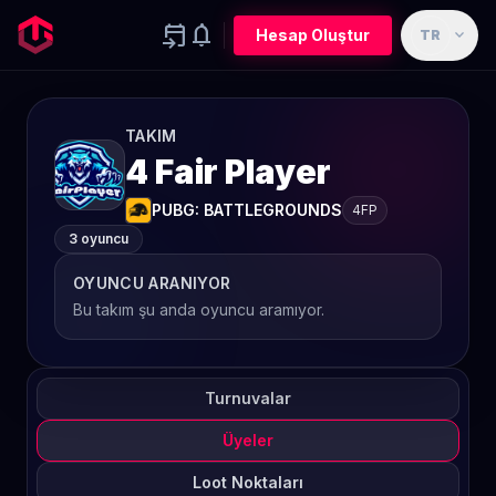
event_upcoming
notifications
expand_more
Hesap Oluştur
TR
TAKIM
4 Fair Player
PUBG: BATTLEGROUNDS
4FP
3 oyuncu
OYUNCU ARANIYOR
Bu takım şu anda oyuncu aramıyor.
Turnuvalar
Üyeler
Loot Noktaları