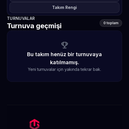
Takım Rengi
TURNUVALAR
0 toplam
Turnuva geçmişi
emoji_events
Bu takım henüz bir turnuvaya
katılmamış.
Yeni turnuvalar için yakında tekrar bak.