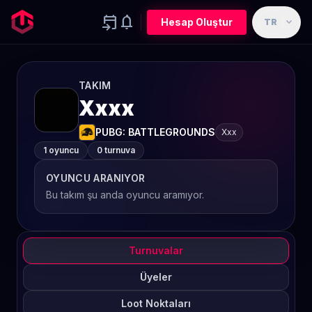
event_upcoming
notifications
expand_more
Hesap Oluştur
TR
TAKIM
Xxxx
PUBG: BATTLEGROUNDS
Xxx
1 oyuncu
0 turnuva
OYUNCU ARANIYOR
Bu takım şu anda oyuncu aramıyor.
Turnuvalar
Üyeler
Loot Noktaları