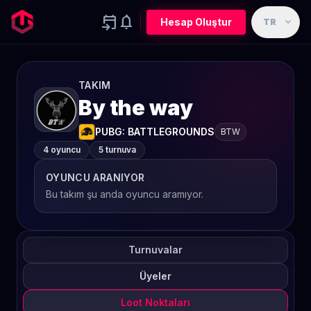
event_upcoming
notifications
expand_more
Hesap Oluştur
TR
TAKIM
By the way
PUBG: BATTLEGROUNDS
BTW
4 oyuncu
5 turnuva
OYUNCU ARANIYOR
Bu takım şu anda oyuncu aramıyor.
Turnuvalar
Üyeler
Loot Noktaları