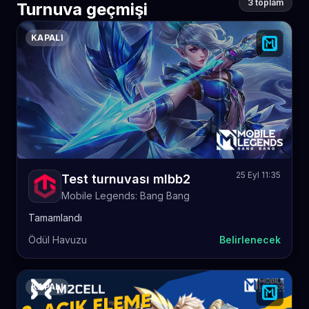
3 toplam
Turnuva geçmişi
KAPALI
25 Eyl 11:35
Test turnuvası mlbb2
Mobile Legends: Bang Bang
Tamamlandı
Ödül Havuzu
Belirlenecek
KAPALI