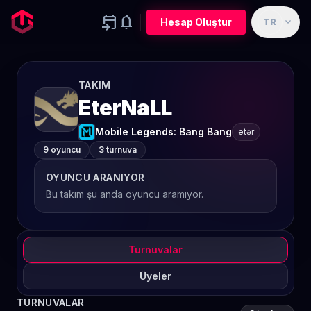
event_upcoming
notifications
expand_more
Hesap Oluştur
TR
TAKIM
EterNaLL
Mobile Legends: Bang Bang
etər
9 oyuncu
3 turnuva
OYUNCU ARANIYOR
Bu takım şu anda oyuncu aramıyor.
Turnuvalar
Üyeler
TURNUVALAR