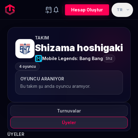
event_upcoming
notifications
expand_more
Hesap Oluştur
TR
TAKIM
Shizama hoshigaki
Mobile Legends: Bang Bang
Shz
4 oyuncu
OYUNCU ARANIYOR
Bu takım şu anda oyuncu aramıyor.
Turnuvalar
Üyeler
ÜYELER