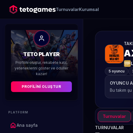
Turnuvalar
Kurumsal
TAK
A
TETO PLAYER
Profilini oluştur, rekabete katıl,
yeteneklerini göster ve ödüller
5 oyuncu
kazan!
OYUNCU A
PROFILINI OLUŞTUR
Bu takım şu
PLATFORM
Turnuvalar
home
Ana sayfa
TURNUVALAR