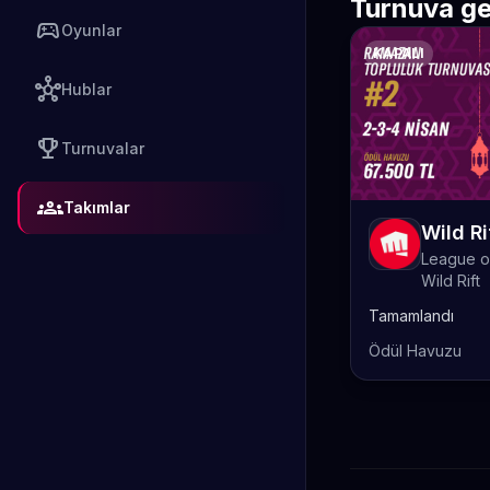
Turnuva ge
sports_esports
Oyunlar
KAPALI
hub
Hublar
emoji_events
Turnuvalar
groups
Takımlar
League o
Wild Rift
Tamamlandı
Ödül Havuzu