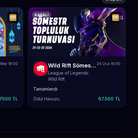
KAPALI
 Mar 18:00
24 Oca 16:00
Wild Rift Sömestr Topluluk Turnuvası
League of Legends:
Wild Rift
Tamamlandı
7500 TL
Ödül Havuzu
67.500 TL