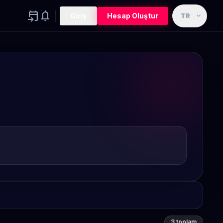
event_upcoming
notifications
expand_more
Giriş
Hesap Oluştur
TR
3 toplam