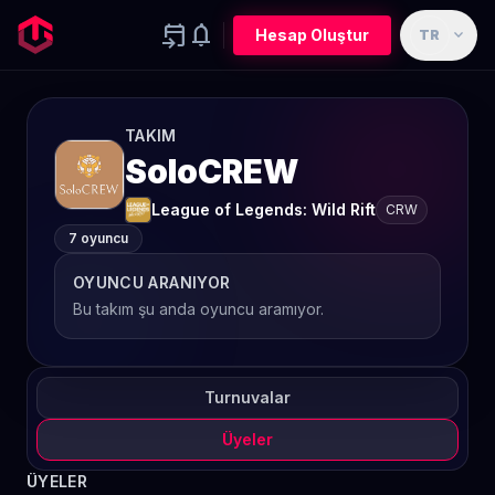
event_upcoming
notifications
expand_more
Hesap Oluştur
TR
TAKIM
SoloCREW
League of Legends: Wild Rift
CRW
7 oyuncu
OYUNCU ARANIYOR
Bu takım şu anda oyuncu aramıyor.
Turnuvalar
Üyeler
ÜYELER