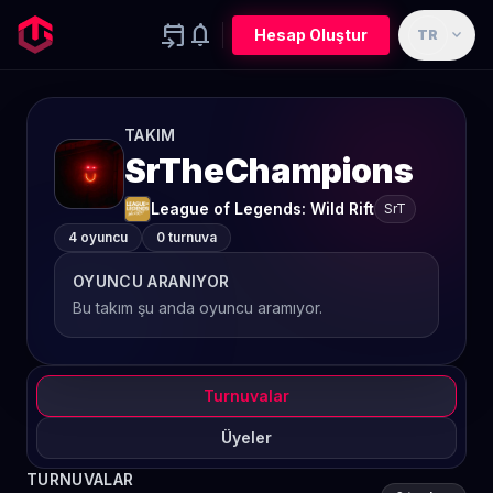
event_upcoming
notifications
expand_more
Hesap Oluştur
TR
TAKIM
SrTheChampions
League of Legends: Wild Rift
SrT
4 oyuncu
0 turnuva
OYUNCU ARANIYOR
Bu takım şu anda oyuncu aramıyor.
Turnuvalar
Üyeler
TURNUVALAR