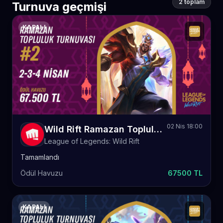
2 toplam
Turnuva geçmişi
KAPALI
02 Nis 18:00
Wild Rift Ramazan Topluluk Turnuvası 2
League of Legends: Wild Rift
Tamamlandı
Ödül Havuzu
67500 TL
KAPALI