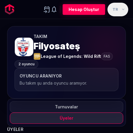
event_upcoming
notifications
expand_more
Hesap Oluştur
TR
TAKIM
Filyosateş
League of Legends: Wild Rift
FAS
2 oyuncu
OYUNCU ARANIYOR
Bu takım şu anda oyuncu aramıyor.
Turnuvalar
Üyeler
ÜYELER