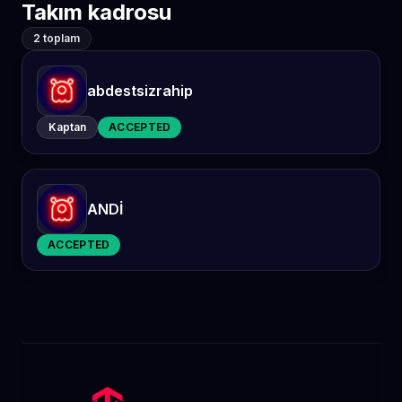
Takım kadrosu
2 toplam
abdestsizrahip
Kaptan
ACCEPTED
ANDİ
ACCEPTED