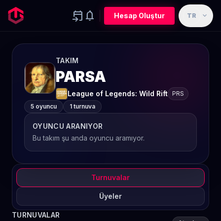
event_upcoming
notifications
expand_more
Hesap Oluştur
TR
TAKIM
PARSA
League of Legends: Wild Rift
PRS
5 oyuncu
1 turnuva
OYUNCU ARANIYOR
Bu takım şu anda oyuncu aramıyor.
Turnuvalar
Üyeler
TURNUVALAR