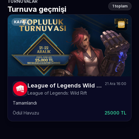
TURNUVALAR
1 toplam
Turnuva geçmişi
KAPALI
21 Ara 16:00
League of Legends Wild Rift Topluluk Turnuvası
League of Legends: Wild Rift
Tamamlandı
Ödül Havuzu
25000 TL