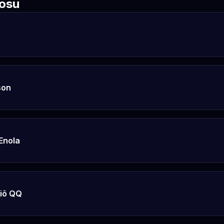
rosu
son
nola
iô QQ