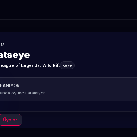
IM
atseye
League of Legends: Wild Rift
keye
RANIYOR
 anda oyuncu aramıyor.
Üyeler