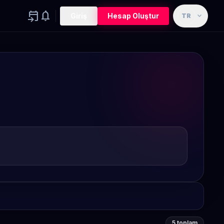
event_upcoming
notifications
expand_more
Giriş
Hesap Oluştur
TR
5 toplam