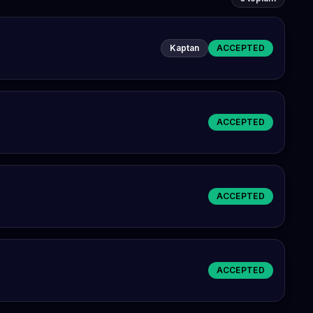
Kaptan
ACCEPTED
ACCEPTED
ACCEPTED
ACCEPTED