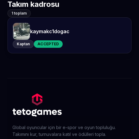
Takım kadrosu
1 toplam
kaymakc1dogac
Kaptan
ACCEPTED
Global oyuncular için bir e-spor ve oyun topluluğu.
Takımını kur, turnuvalara katıl ve ödülleri topla.