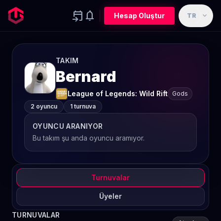
event_upcoming
notifications
expand_more
Hesap Oluştur
TR
TAKIM
Bernard
League of Legends: Wild Rift
Gods
2 oyuncu
1 turnuva
OYUNCU ARANIYOR
Bu takım şu anda oyuncu aramıyor.
Turnuvalar
Üyeler
TURNUVALAR