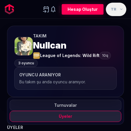
event_upcoming
notifications
expand_more
Hesap Oluştur
TR
TAKIM
Nullcan
League of Legends: Wild Rift
10q
3 oyuncu
OYUNCU ARANIYOR
Bu takım şu anda oyuncu aramıyor.
Turnuvalar
Üyeler
ÜYELER