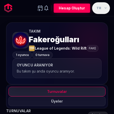
event_upcoming
notifications
expand_more
Hesap Oluştur
TR
TAKIM
Fakeroğulları
League of Legends: Wild Rift
FAKE
1 oyuncu
0 turnuva
OYUNCU ARANIYOR
Bu takım şu anda oyuncu aramıyor.
Turnuvalar
Üyeler
TURNUVALAR