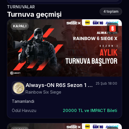
TURNUVALAR
4 toplam
Turnuva geçmişi
KAPALI
25 Şub 18:00
Always-ON R6S Sezon 1 Aylık Turnuva
Rainbow Six Siege
Tamamlandı
Ödül Havuzu
20000 TL ve IMPACT Bileti