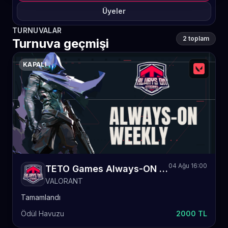
Üyeler
TURNUVALAR
2 toplam
Turnuva geçmişi
KAPALI
04 Ağu 16:00
TETO Games Always-ON Valorant Weekly 43
VALORANT
Tamamlandı
Ödül Havuzu
2000 TL