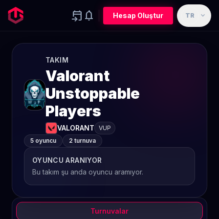
event_upcoming
notifications
expand_more
Hesap Oluştur
TR
TAKIM
Valorant
Unstoppable
Players
VALORANT
VUP
5 oyuncu
2 turnuva
OYUNCU ARANIYOR
Bu takım şu anda oyuncu aramıyor.
Turnuvalar