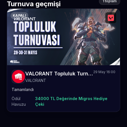
1 toplam
Turnuva geçmişi
KAPALI
29 May 16:00
VALORANT Topluluk Turnuvası Mayıs
VALORANT
Tamamlandı
Ödül
34000 TL Değerinde Migros Hediye
Havuzu
Çeki