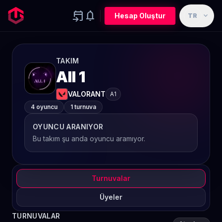
event_upcoming
notifications
expand_more
Hesap Oluştur
TR
TAKIM
All 1
VALORANT
A1
4 oyuncu
1 turnuva
OYUNCU ARANIYOR
Bu takım şu anda oyuncu aramıyor.
Turnuvalar
Üyeler
TURNUVALAR