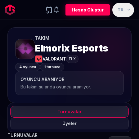
event_upcoming
notifications
expand_more
Hesap Oluştur
TR
TAKIM
Elmorix Esports
VALORANT
ELX
4 oyuncu
1 turnuva
OYUNCU ARANIYOR
Bu takım şu anda oyuncu aramıyor.
Turnuvalar
Üyeler
TURNUVALAR