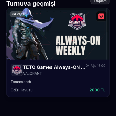
1 toplam
Turnuva geçmişi
KAPALI
04 Ağu 16:00
TETO Games Always-ON Valorant Weekly 43
VALORANT
Tamamlandı
Ödül Havuzu
2000 TL