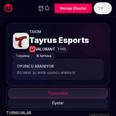
event_upcoming
notifications
expand_more
Hesap Oluştur
TR
TAKIM
Tayrus Esports
VALORANT
TYRS
1 oyuncu
15 turnuva
OYUNCU ARANIYOR
Bu takım şu anda oyuncu aramıyor.
Turnuvalar
Üyeler
TURNUVALAR