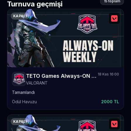
15 toplam
Turnuva geçmişi
KAPALI
18 Kas 16:00
TETO Games Always-ON Valorant Weekly 54
VALORANT
Tamamlandı
Ödül Havuzu
2000 TL
KAPALI