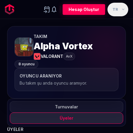
event_upcoming
notifications
expand_more
Hesap Oluştur
TR
TAKIM
Alpha Vortex
VALORANT
AvX
8 oyuncu
OYUNCU ARANIYOR
Bu takım şu anda oyuncu aramıyor.
Turnuvalar
Üyeler
ÜYELER