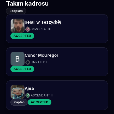
Takım kadrosu
8 toplam
belali w1sezzy改善
IMMORTAL III
ACCEPTED
Conor McGregor
UNRATED I
ACCEPTED
Ajea
ASCENDANT III
Kaptan
ACCEPTED