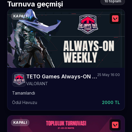
10 toplam
Turnuva geçmişi
KAPALI
25 May 16:00
TETO Games Always-ON Valorant Weekly 73
VALORANT
Tamamlandı
Ödül Havuzu
2000 TL
KAPALI