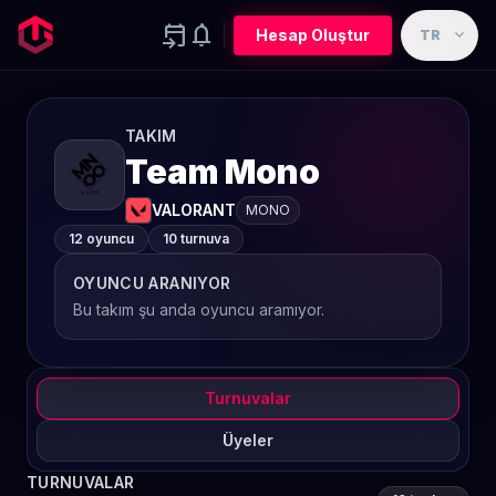
event_upcoming
notifications
expand_more
Hesap Oluştur
TR
TAKIM
Team Mono
VALORANT
MONO
12 oyuncu
10 turnuva
OYUNCU ARANIYOR
Bu takım şu anda oyuncu aramıyor.
Turnuvalar
Üyeler
TURNUVALAR