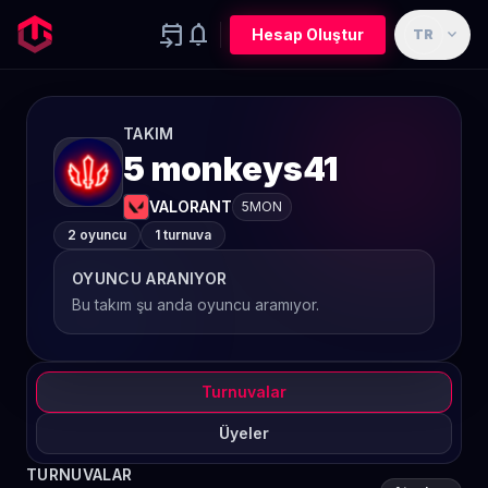
event_upcoming
notifications
expand_more
Hesap Oluştur
TR
TAKIM
5 monkeys41
VALORANT
5MON
2 oyuncu
1 turnuva
OYUNCU ARANIYOR
Bu takım şu anda oyuncu aramıyor.
Turnuvalar
Üyeler
TURNUVALAR