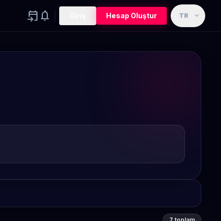
event_upcoming
notifications
expand_more
Giriş
Hesap Oluştur
TR
7 toplam