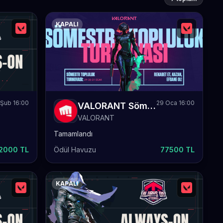
KAPALI
 Şub 16:00
29 Oca 16:00
VALORANT Sömestr Topluluk Turnuvası
VALORANT
Tamamlandı
2000 TL
Ödül Havuzu
77500 TL
KAPALI