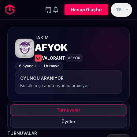
event_upcoming
notifications
expand_more
Hesap Oluştur
TR
TAKIM
AFYOK
VALORANT
AFYOK
6 oyuncu
1 turnuva
OYUNCU ARANIYOR
Bu takım şu anda oyuncu aramıyor.
Turnuvalar
Üyeler
TURNUVALAR