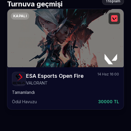
1 toplam
Turnuva geçmişi
KAPALI
14 Haz 16:00
ESA Esports Open Fire
VALORANT
Tamamlandı
Ödül Havuzu
30000 TL