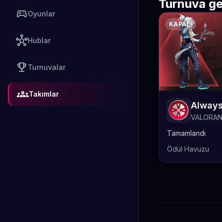
Turnuva ge
sports_esports
Oyunlar
KAPALI
hub
Hublar
emoji_events
Turnuvalar
groups
Takımlar
VALORA
Tamamlandı
Ödül Havuzu