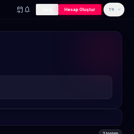
event_upcoming
notifications
expand_more
Giriş
Hesap Oluştur
TR
3 toplam