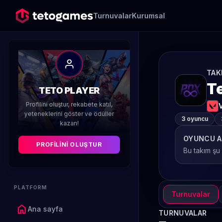
Turnuvalar
Kurumsal
TAK
T
TETO PLAYER
Profilini oluştur, rekabete katıl,
yeteneklerini göster ve ödüller
3 oyuncu
kazan!
OYUNCU A
PROFILINI OLUŞTUR
Bu takım şu
PLATFORM
Turnuvalar
home
Ana sayfa
TURNUVALAR