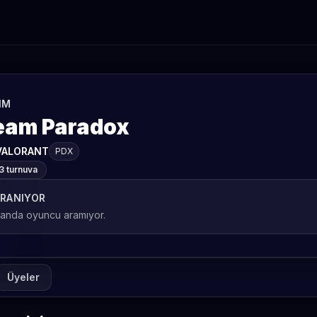
IM
eam Paradox
VALORANT
PDX
3 turnuva
RANIYOR
 anda oyuncu aramıyor.
Üyeler