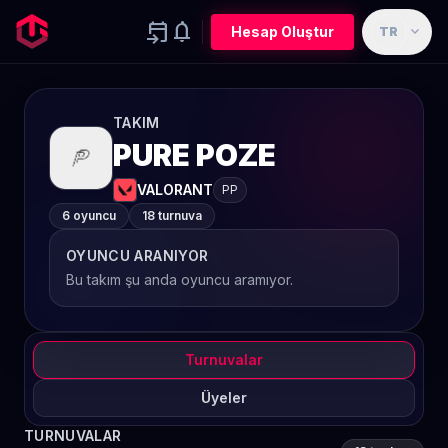
event_upcoming
notifications
expand_more
Hesap Oluştur
TR
TAKIM
PURE POZE
VALORANT
PP
6 oyuncu
18 turnuva
OYUNCU ARANIYOR
Bu takım şu anda oyuncu aramıyor.
Turnuvalar
Üyeler
TURNUVALAR