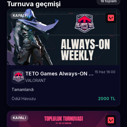
18 toplam
Turnuva geçmişi
KAPALI
15 Haz 16:00
TETO Games Always-ON Valorant Weekly 74
VALORANT
Tamamlandı
Ödül Havuzu
2000 TL
KAPALI