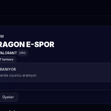
IM
RAGON E-SPOR
VALORANT
DRG
7 turnuva
RANIYOR
 anda oyuncu aramıyor.
Üyeler