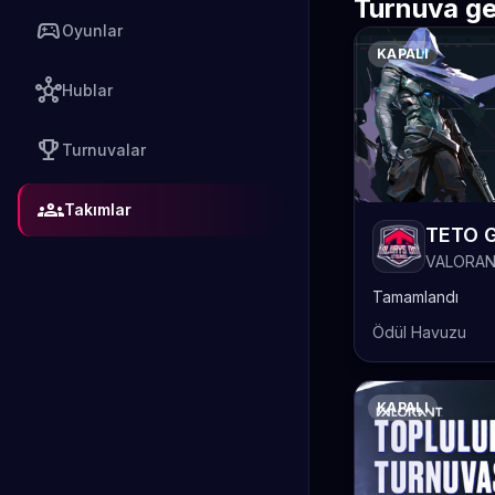
Turnuva ge
sports_esports
Oyunlar
KAPALI
hub
Hublar
emoji_events
Turnuvalar
groups
Takımlar
VALORA
Tamamlandı
Ödül Havuzu
KAPALI