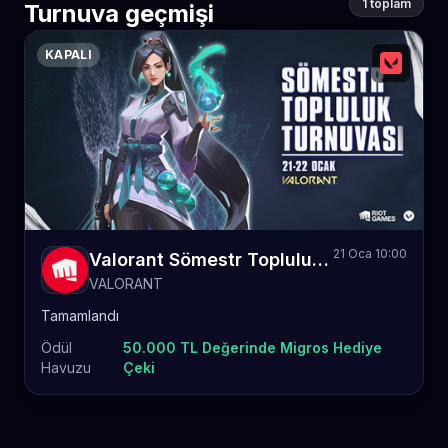
1 toplam
Turnuva geçmişi
KAPALI
21 Oca 10:00
Valorant Sömestr Topluluk Turnuvası 1
VALORANT
Tamamlandı
Ödül
50.000 TL Değerinde Migros Hediye
Havuzu
Çeki