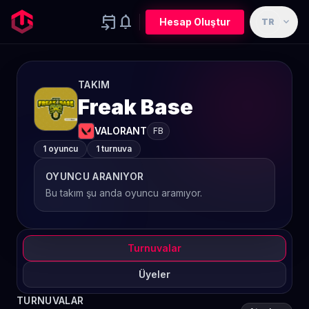
event_upcoming
notifications
expand_more
Hesap Oluştur
TR
TAKIM
Freak Base
VALORANT
FB
1 oyuncu
1 turnuva
OYUNCU ARANIYOR
Bu takım şu anda oyuncu aramıyor.
Turnuvalar
Üyeler
TURNUVALAR