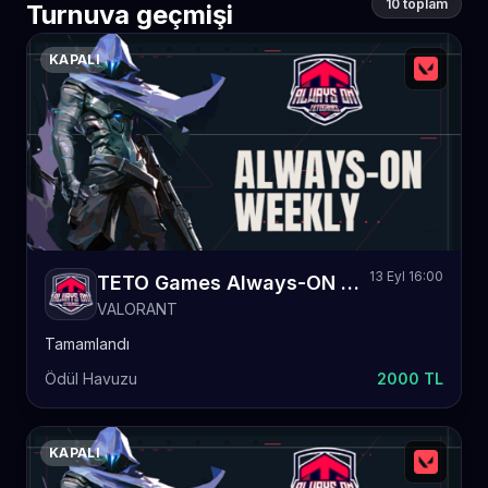
10 toplam
Turnuva geçmişi
KAPALI
13 Eyl 16:00
TETO Games Always-ON Valorant Weekly 47
VALORANT
Tamamlandı
Ödül Havuzu
2000 TL
KAPALI