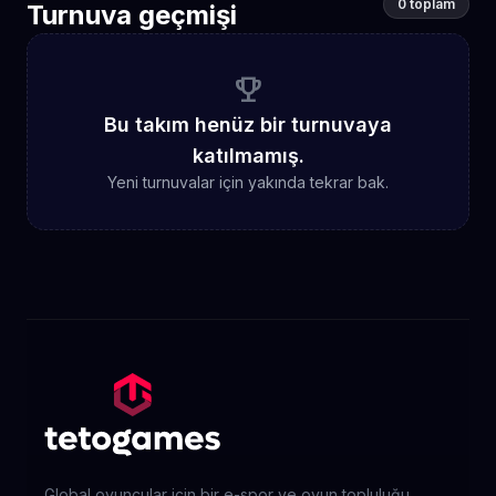
0 toplam
Turnuva geçmişi
emoji_events
Bu takım henüz bir turnuvaya
katılmamış.
Yeni turnuvalar için yakında tekrar bak.
Global oyuncular için bir e-spor ve oyun topluluğu.