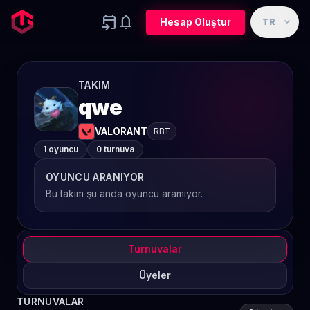
event_upcoming
notifications
expand_more
Hesap Oluştur
TR
TAKIM
qwe
VALORANT
RBT
1 oyuncu
0 turnuva
OYUNCU ARANIYOR
Bu takım şu anda oyuncu aramıyor.
Turnuvalar
Üyeler
TURNUVALAR