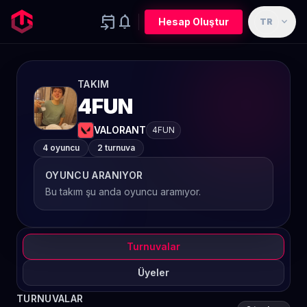
event_upcoming
notifications
expand_more
Hesap Oluştur
TR
TAKIM
4FUN
VALORANT
4FUN
4 oyuncu
2 turnuva
OYUNCU ARANIYOR
Bu takım şu anda oyuncu aramıyor.
Turnuvalar
Üyeler
TURNUVALAR