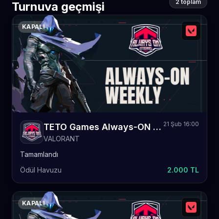
2 toplam
Turnuva geçmişi
KAPALI
21 Şub 16:00
TETO Games Always-ON Valorant Weekly 31
VALORANT
Tamamlandı
Ödül Havuzu
2.000 TL
KAPALI