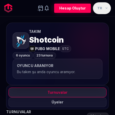
event_upcoming
notifications
expand_more
Hesap Oluştur
TR
TAKIM
Shotcoin
PUBG MOBILE
STC
6 oyuncu
23 turnuva
OYUNCU ARANIYOR
Bu takım şu anda oyuncu aramıyor.
Turnuvalar
Üyeler
TURNUVALAR