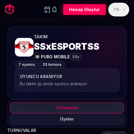
event_upcoming
notifications
expand_more
Hesap Oluştur
TR
TAKIM
SSxESPORTSS
PUBG MOBILE
SSx
7 oyuncu
33 turnuva
OYUNCU ARANIYOR
Bu takım şu anda oyuncu aramıyor.
Turnuvalar
Üyeler
TURNUVALAR