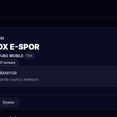
IM
DX E-SPOR
PUBG MOBILE
TDX
17 turnuva
RANIYOR
 anda oyuncu aramıyor.
Üyeler