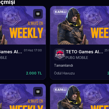
çmişi
KAPALI
01 Haz 17:00
25 
TETO Games Always-ON PUBG Mobile Weekly 79
TETO Games Always-ON PUBG Mobile Weekly 78
BILE
PUBG MOBILE
Tamamlandı
2.000 TL
Ödül Havuzu
KAPALI