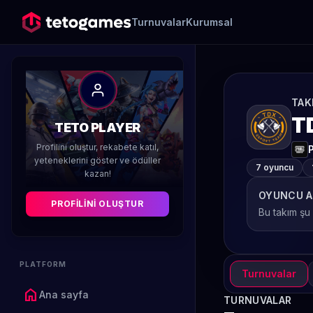
Turnuvalar
Kurumsal
TAK
T
TETO PLAYER
Profilini oluştur, rekabete katıl,
yeteneklerini göster ve ödüller
7 oyuncu
kazan!
OYUNCU A
PROFILINI OLUŞTUR
Bu takım şu
PLATFORM
Turnuvalar
home
Ana sayfa
TURNUVALAR