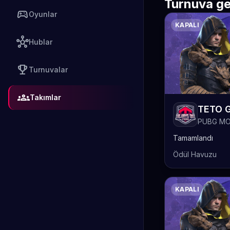
Turnuva ge
sports_esports
Oyunlar
KAPALI
hub
Hublar
emoji_events
Turnuvalar
groups
Takımlar
PUBG MO
Tamamlandı
Ödül Havuzu
KAPALI