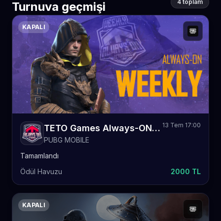
4 toplam
Turnuva geçmişi
KAPALI
13 Tem 17:00
TETO Games Always-ON Pubg Mobile Weekly 82
PUBG MOBILE
Tamamlandı
Ödül Havuzu
2000 TL
KAPALI