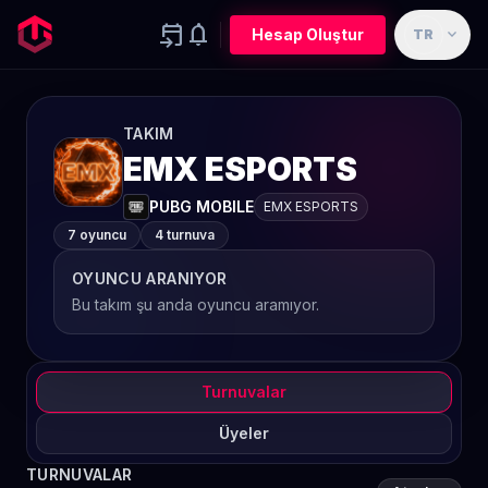
event_upcoming
notifications
expand_more
Hesap Oluştur
TR
TAKIM
EMX ESPORTS
PUBG MOBILE
EMX ESPORTS
7 oyuncu
4 turnuva
OYUNCU ARANIYOR
Bu takım şu anda oyuncu aramıyor.
Turnuvalar
Üyeler
TURNUVALAR