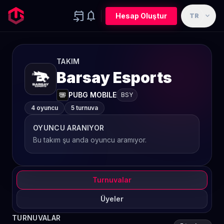
event_upcoming
notifications
expand_more
Hesap Oluştur
TR
TAKIM
Barsay Esports
PUBG MOBILE
BSY
4 oyuncu
5 turnuva
OYUNCU ARANIYOR
Bu takım şu anda oyuncu aramıyor.
Turnuvalar
Üyeler
TURNUVALAR