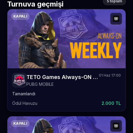
5 toplam
Turnuva geçmişi
KAPALI
01 Haz 17:00
TETO Games Always-ON PUBG Mobile Weekly 79
PUBG MOBILE
Tamamlandı
Ödül Havuzu
2.000 TL
KAPALI