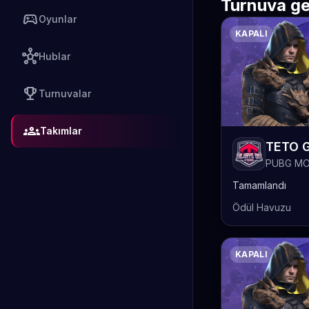
Turnuva ge
sports_esports
Oyunlar
KAPALI
hub
Hublar
emoji_events
Turnuvalar
groups
Takımlar
PUBG MO
Tamamlandı
Ödül Havuzu
KAPALI