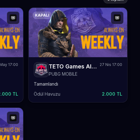
KAPALI
 May 17:00
27 Nis 17:00
TETO Games Always-ON PUBG Mobile Weekly 74
PUBG MOBILE
Tamamlandı
2.000 TL
Ödül Havuzu
2.000 TL