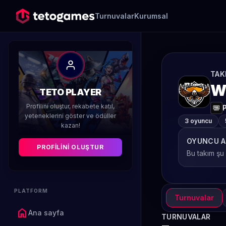
Turnuvalar
Kurumsal
TAK
W
TETO PLAYER
Profilini oluştur, rekabete katıl,
yeteneklerini göster ve ödüller
3 oyuncu
kazan!
OYUNCU A
PROFILINI OLUŞTUR
Bu takım şu
PLATFORM
Turnuvalar
home
Ana sayfa
TURNUVALAR