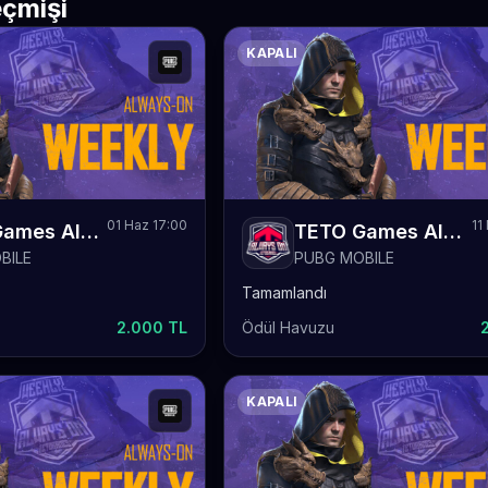
çmişi
KAPALI
01 Haz 17:00
11
TETO Games Always-ON PUBG Mobile Weekly 79
TETO Games Always-ON PUBG Mobile Weekly 76
BILE
PUBG MOBILE
Tamamlandı
2.000 TL
Ödül Havuzu
KAPALI