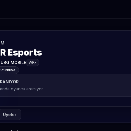
IM
R Esports
PUBG MOBILE
WRx
5 turnuva
RANIYOR
 anda oyuncu aramıyor.
Üyeler