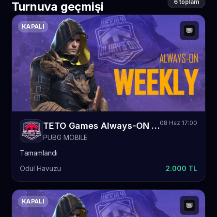
6 toplam
Turnuva geçmişi
KAPALI
08 Haz 17:00
TETO Games Always-ON PUBG Mobile Weekly 80
PUBG MOBILE
Tamamlandı
Ödül Havuzu
2.000 TL
KAPALI