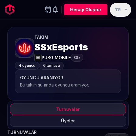
event_upcoming
notifications
expand_more
Hesap Oluştur
TR
TAKIM
SSxEsports
PUBG MOBILE
SSx
4 oyuncu
6 turnuva
OYUNCU ARANIYOR
Bu takım şu anda oyuncu aramıyor.
Turnuvalar
Üyeler
TURNUVALAR