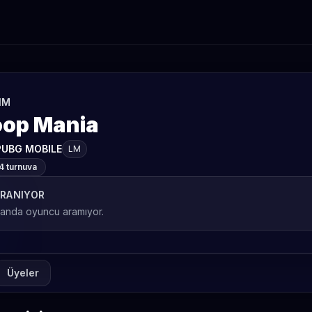
IM
oop Mania
PUBG MOBILE
LM
4 turnuva
RANIYOR
 anda oyuncu aramıyor.
Üyeler