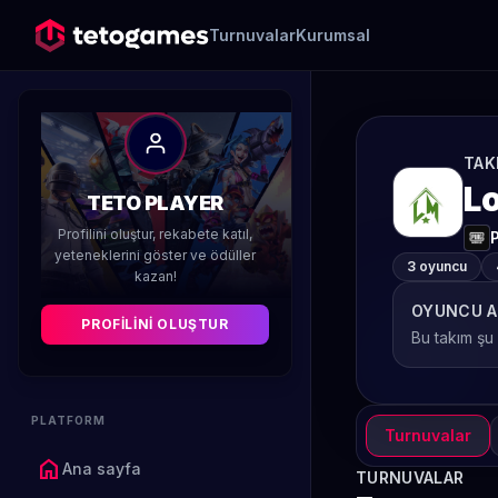
Turnuvalar
Kurumsal
TAK
L
TETO PLAYER
Profilini oluştur, rekabete katıl,
yeteneklerini göster ve ödüller
3 oyuncu
kazan!
OYUNCU A
PROFILINI OLUŞTUR
Bu takım şu
PLATFORM
Turnuvalar
home
Ana sayfa
TURNUVALAR